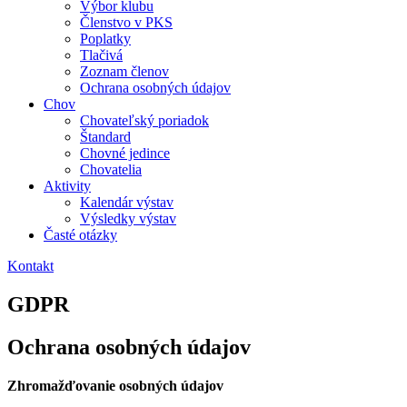
Výbor klubu
Členstvo v PKS
Poplatky
Tlačivá
Zoznam členov
Ochrana osobných údajov
Chov
Chovateľský poriadok
Štandard
Chovné jedince
Chovatelia
Aktivity
Kalendár výstav
Výsledky výstav
Časté otázky
Kontakt
GDPR
Ochrana osobných údajov
Zhromažďovanie osobných údajov