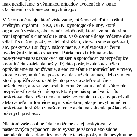
inak nezdieľame, s výnimkou prípadov uvedených v tomto
Oznámení o ochrane osobných údajov.
Vaše osobné údaje, ktoré získavame, môžeme zdieľať s našimi
strešnými orgánmi – SKJ, UKK, kynologické kluby, ktoré
organizujú výstavy, obchodné spoločnosti, ktoré svojou aktivitou
majú spojitosť s činnosťou klubu. Vaše osobné údaje môžeme ďalej
zdieľať s našimi poskytovateľmi služieb, ktorých sme angažovali,
aby poskytovali služby v našom mene, a v súvislosti s účelmi
uvedenými v tomto oznámení. Patria medzi nich napríklad
poskytovatelia zákazníckych služieb a spoločnosti zabezpečujúce
koordináciu zasielania pošty. Týchto poskytovateľov služieb
oprávňujeme na používanie, alebo zdieľanie informácií len v miere,
ktorá je nevyhnutná na poskytovanie služieb pre nás, alebo v miere,
ktorú pripúšťa zákon. Od týchto poskytovateľov služieb
požadujeme, aby sa zaviazali k tomu, že budú chrániť súkromie a
bezpečnosť osobných údajov, ktoré pre nás spracúvajú. Títo
poskytovatelia služieb nemajú naše poverenie na to, aby používali,
alebo zdieľali informácie iným spôsobom, ako je nevyhnutné na
poskytovanie služieb v našom mene alebo na splnenie požiadaviek
právnych predpisov.
Niektoré vaše osobné údaje môžeme ďalej poskytovať v
nasledovných prípadoch: ak to vyžaduje zákon alebo súdne
nariadenie, ak sa domnievame, že je takéto poskytnutie nevyhnutné