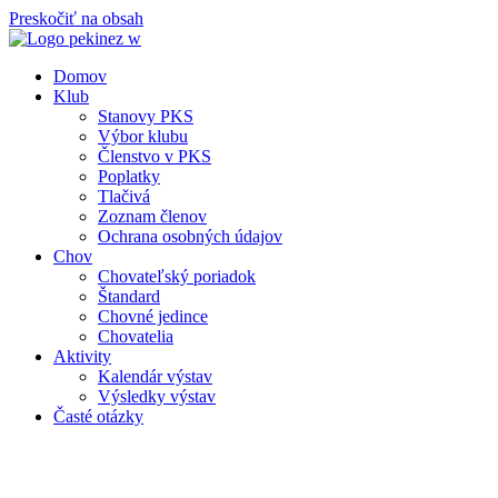
Preskočiť na obsah
Domov
Klub
Stanovy PKS
Výbor klubu
Členstvo v PKS
Poplatky
Tlačivá
Zoznam členov
Ochrana osobných údajov
Chov
Chovateľský poriadok
Štandard
Chovné jedince
Chovatelia
Aktivity
Kalendár výstav
Výsledky výstav
Časté otázky