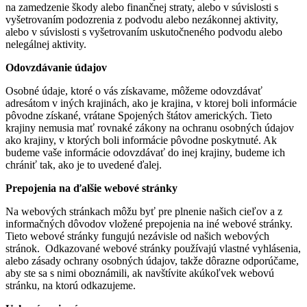
na zamedzenie škody alebo finančnej straty, alebo v súvislosti s
vyšetrovaním podozrenia z podvodu alebo nezákonnej aktivity,
alebo v súvislosti s vyšetrovaním uskutočneného podvodu alebo
nelegálnej aktivity.
Odovzdávanie údajov
Osobné údaje, ktoré o vás získavame, môžeme odovzdávať
adresátom v iných krajinách, ako je krajina, v ktorej boli informácie
pôvodne získané, vrátane Spojených štátov amerických. Tieto
krajiny nemusia mať rovnaké zákony na ochranu osobných údajov
ako krajiny, v ktorých boli informácie pôvodne poskytnuté. Ak
budeme vaše informácie odovzdávať do inej krajiny, budeme ich
chrániť tak, ako je to uvedené ďalej.
Prepojenia na ďalšie webové stránky
Na webových stránkach môžu byť pre plnenie našich cieľov a z
informačných dôvodov vložené prepojenia na iné webové stránky.
Tieto webové stránky fungujú nezávisle od našich webových
stránok. Odkazované webové stránky používajú vlastné vyhlásenia,
alebo zásady ochrany osobných údajov, takže dôrazne odporúčame,
aby ste sa s nimi oboznámili, ak navštívite akúkoľvek webovú
stránku, na ktorú odkazujeme.