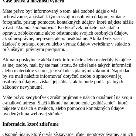
Vaše práva a možnosti výberu
Máte právo byť informovaný o tom, aké osobné údaje o vás
uchovávame, a získať k týmto svojim osobným údajom, vrátane
fotografie, prístup pomocou kontaktných údajov, ktoré nájdete nižšie
v časti
Ako nás kontaktovať
. Kedykoľvek môžete požiadať o
opravu, zablokovanie alebo odstránenie svojich osobných údajov,
ak sú nesprávne, nepresné, alebo neaktuálne. Akúkoľvek vašu
žiadosť o prístup, opravu alebo výmaz údajov vyriešime v súlade s
príslušnými právnymi predpismi.
Ak nám poskytnete akékoľvek informácie alebo materiály týkajúce
sa inej osoby, mali by ste mať istotu, že zdieľanie takých informácií
alebo materiálov s nami, je v súlade s platnými zákonmi. Napríklad
by ste mali náležite informovať dotyčnú osobu o spracovaní jej
osobných údajov a získať jej súhlas, ak to bude podľa platných
zákonov nevyhnutné.
Máte právo kedykoľvek zrušiť prijímanie našich oznámení na svoju
e-mailovú adresu. Stačí kliknúť na prepojenie „odhlásenie“, ktoré
nájdete v našich e-mailoch, alebo pomocou kontaktných údajov
uvedených na webovej stránke.
Informácie, ktoré zdieľame
Osobné údaje, ktoré o vás získavame, ďalej neodovzdávame, ani ich