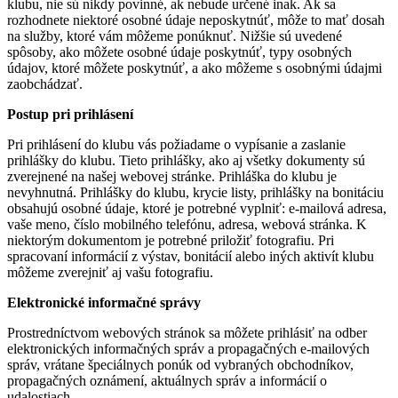
klubu, nie sú nikdy povinné, ak nebude určené inak. Ak sa
rozhodnete niektoré osobné údaje neposkytnúť, môže to mať dosah
na služby, ktoré vám môžeme ponúknuť. Nižšie sú uvedené
spôsoby, ako môžete osobné údaje poskytnúť, typy osobných
údajov, ktoré môžete poskytnúť, a ako môžeme s osobnými údajmi
zaobchádzať.
Postup pri prihlásení
Pri prihlásení do klubu vás požiadame o vypísanie a zaslanie
prihlášky do klubu. Tieto prihlášky, ako aj všetky dokumenty sú
zverejnené na našej webovej stránke. Prihláška do klubu je
nevyhnutná. Prihlášky do klubu, krycie listy, prihlášky na bonitáciu
obsahujú osobné údaje, ktoré je potrebné vyplniť: e-mailová adresa,
vaše meno, číslo mobilného telefónu, adresa, webová stránka. K
niektorým dokumentom je potrebné priložiť fotografiu. Pri
spracovaní informácií z výstav, bonitácií alebo iných aktivít klubu
môžeme zverejniť aj vašu fotografiu.
Elektronické informačné správy
Prostredníctvom webových stránok sa môžete prihlásiť na odber
elektronických informačných správ a propagačných e-mailových
správ, vrátane špeciálnych ponúk od vybraných obchodníkov,
propagačných oznámení, aktuálnych správ a informácií o
udalostiach.