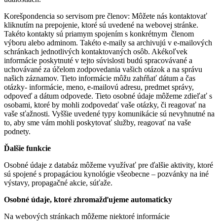
Korešpondencia so servisom pre členov: Môžete nás kontaktovať
kliknutím na prepojenie, ktoré sú uvedené na webovej stránke.
Takéto kontakty sú priamym spojením s konkrétnym členom
výboru alebo adminom. Takéto e-maily sa archivujú v e-mailových
schránkach jednotlivých kontaktovaných osôb. Akékoľvek
informácie poskytnuté v tejto súvislosti budú spracovávané a
uchovávané za účelom zodpovedania vašich otázok a na správu
našich záznamov. Tieto informácie môžu zahŕňať dátum a čas
otázky- informácie, meno, e-mailovú adresu, predmet správy,
odpoveď a dátum odpovede. Tieto osobné údaje môžeme zdieľať s
osobami, ktoré by mohli zodpovedať vaše otázky, či reagovať na
vaše sťažnosti. Vyššie uvedené typy komunikácie sú nevyhnutné na
to, aby sme vám mohli poskytovať služby, reagovať na vaše
podnety.
Ďalšie funkcie
Osobné údaje z databáz môžeme využívať pre ďalšie aktivity, ktoré
sú spojené s propagáciou kynológie všeobecne – pozvánky na iné
výstavy, propagačné akcie, súťaže.
Osobné údaje, ktoré zhromažďujeme automaticky
Na webových stránkach môžeme niektoré informácie