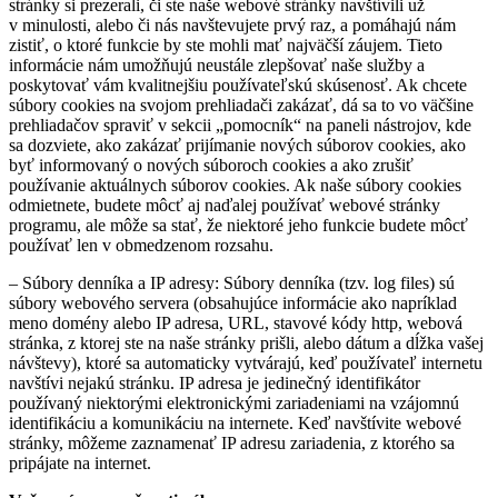
stránky si prezerali, či ste naše webové stránky navštívili už
v minulosti, alebo či nás navštevujete prvý raz, a pomáhajú nám
zistiť, o ktoré funkcie by ste mohli mať najväčší záujem. Tieto
informácie nám umožňujú neustále zlepšovať naše služby a
poskytovať vám kvalitnejšiu používateľskú skúsenosť. Ak chcete
súbory cookies na svojom prehliadači zakázať, dá sa to vo väčšine
prehliadačov spraviť v sekcii „pomocník“ na paneli nástrojov, kde
sa dozviete, ako zakázať prijímanie nových súborov cookies, ako
byť informovaný o nových súboroch cookies a ako zrušiť
používanie aktuálnych súborov cookies. Ak naše súbory cookies
odmietnete, budete môcť aj naďalej používať webové stránky
programu, ale môže sa stať, že niektoré jeho funkcie budete môcť
používať len v obmedzenom rozsahu.
– Súbory denníka a IP adresy: Súbory denníka (tzv. log files) sú
súbory webového servera (obsahujúce informácie ako napríklad
meno domény alebo IP adresa, URL, stavové kódy http, webová
stránka, z ktorej ste na naše stránky prišli, alebo dátum a dĺžka vašej
návštevy), ktoré sa automaticky vytvárajú, keď používateľ internetu
navštívi nejakú stránku. IP adresa je jedinečný identifikátor
používaný niektorými elektronickými zariadeniami na vzájomnú
identifikáciu a komunikáciu na internete. Keď navštívite webové
stránky, môžeme zaznamenať IP adresu zariadenia, z ktorého sa
pripájate na internet.