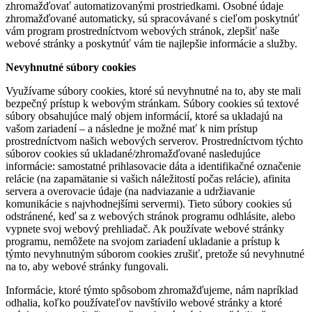
zhromažďovať automatizovanými prostriedkami. Osobné údaje
zhromažďované automaticky, sú spracovávané s cieľom poskytnúť
vám program prostredníctvom webových stránok, zlepšiť naše
webové stránky a poskytnúť vám tie najlepšie informácie a služby.
Nevyhnutné súbory cookies
Využívame súbory cookies, ktoré sú nevyhnutné na to, aby ste mali
bezpečný prístup k webovým stránkam. Súbory cookies sú textové
súbory obsahujúce malý objem informácií, ktoré sa ukladajú na
vašom zariadení – a následne je možné mať k nim prístup
prostredníctvom našich webových serverov. Prostredníctvom týchto
súborov cookies sú ukladané/zhromažďované nasledujúce
informácie: samostatné prihlasovacie dáta a identifikačné označenie
relácie (na zapamätanie si vašich náležitostí počas relácie), afinita
servera a overovacie údaje (na nadviazanie a udržiavanie
komunikácie s najvhodnejšími servermi). Tieto súbory cookies sú
odstránené, keď sa z webových stránok programu odhlásite, alebo
vypnete svoj webový prehliadač. Ak používate webové stránky
programu, nemôžete na svojom zariadení ukladanie a prístup k
týmto nevyhnutným súborom cookies zrušiť, pretože sú nevyhnutné
na to, aby webové stránky fungovali.
Informácie, ktoré týmto spôsobom zhromažďujeme, nám napríklad
odhalia, koľko používateľov navštívilo webové stránky a ktoré