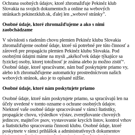
Ochrana osobných údajov, ktoré zhromažďuje Pekinéz klub
Slovakia na svojich dokumentoch a online na webových
stránkach pekinezklub.sk, ďalej len „webové stránky”.
Osobné údaje, ktoré zhromažďujeme a ako s nimi
zaobchádzame
V súvislosti s riadením chovu plemien Pekinéz klubu Slovakia
zhromažďujeme osobné údaje, ktoré sú potrebné pre túto činnosť a
zároveň pre propagáciu plemien Pekinéz klubu Slovakia. Pod
osobnými údajmi máme na mysli „akékoľvek údaje týkajúce sa
fyzickej osoby, ktorej totožnosť je známa alebo ju možno zistiť“.
Osobné údaje, ktoré spracúvame, nám buď poskytujete priamo vy,
alebo ich zhromažďujeme automaticky prostredníctvom našich
webových stránok, ako je to opísané nižšie.
Osobné údaje, ktoré nám poskytujete priamo
Osobné údaje, ktoré nám poskytujete priamo, sa spracúvajú len na
účely uvedené v tomto ozname o ochrane osobných údajov.
Niektoré vaše osobné údaje spracovávané v rámci štatistiky,
propagácie chovu, výsledkov výstav, zverejňovanie chovných
jedincov, majiteľov psov, vystavovanie krycích listov, kontrol vrhov
a štatistického spracovania činnosti klubu. Osobné údaje, ktoré
poskytnete v rámci prihlášok a administratívnych dokumentov